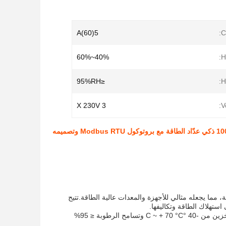
5(60)A
C
40%~60%
H
≤95%RH
H
3 X 230V
V
در على التعامل مع ما يصل إلى 63A من استهلاك الطاقة، مما يجعله مثالي للأجهزة والمعدات عالية الطاقة.تتيح
تم تصميم عداد الطاقة Din Rail 3 Phase للعمل في بيئات قاسية ، مع نطاق درجة حرارة التخزين من -40 °C ~ + 70 °C وتسامح الرطوبة ≤ 95%