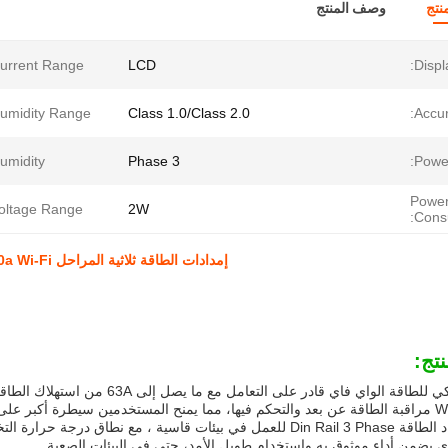
نتج
وصف المنتج
urrent Range:
LCD
Displ
umidity Range:
Class 1.0/Class 2.0
Accur
umidity:
3 Phase
Power
Powe
oltage Range:
2W
Cons
إمدادات الطاقة ثلاثية المراحل 100a Wi-Fi ذكي عدّاد الطاقة مع بروتوكول Modbus RTU وتصميمه
تج:
هذا العداد الذكي للطاقة الواي فاي قا