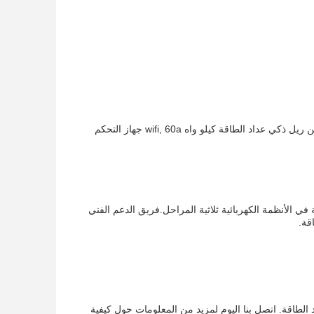
كلمات رئيسية للمنتج: 3 فاز 4 أسلاك دين ريل ذكي عداد الطاقة الواي فاي, 3 فاز 4 أسلاك دين ريل ذكي عداد الطاقة كيلو واه wifi, 60a جهاز التحكم
هلاك الطاقة في الأنظمة الكهربائية ثلاثية المراحل.فريق الدعم الفني
قة.
د الطاقة. اتصل بنا اليوم لمزيد من المعلومات حول كيفية