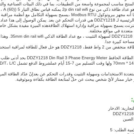
لمنتج مناسب لمجموعة واسعة من التطبيقات، بما في ذلك البيئات الصناعية والتج
ZY1218
Modbus R ،يسمح بسهولة التكامل مع أنظمة مراقبة الطاقة القائمة.
نترنت.يسمح بسهولة مراقبة وإدارة استهلاك الطاقةهذه الميزة مفيدة بشكل خاص 
متعددة في مواقع مختلفة.
كما تم تصميم 8
ساحة كبيرة جدا.
مع استهلاك طاقة منخفض من 2 واط فقط، DDZY1218 هو حل ف
تجارية: الادخار
الصين
مية الطلب: 5