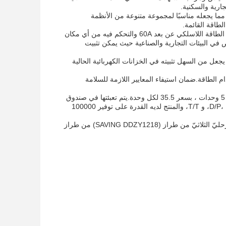
ارية والسكنية.
DD هو عداد طاقة ذكي من نوع 2p din rail wifi يمكنه قياس نطاق التيار 5 ((60) A ، مما يجعله مناسبًا لمجموعة متنوعة من الأنظمة
إحدى المزايا الرئيسية لـ DDZY1218 هي قدرات التحكم عن بعد. يمكن الوصول إلى هذا عداد الطاقة اللاسلكي عن بعد 60A والتحكم فيه من أي مكان
في البيئات التجارية والصناعية حيث يمكن تثبيت
DDZY121 لسهولة التثبيت ، مع عداد الطاقة الذكي 35mm din rail wifi. وهذا يجعل من السهل تثبيته في الخزانات الكهربائية الحالية
عال للطاقة لمراقبة استخدام الطاقة.ضمان استيفاء المعايير اللازمة للسلامة
يتوفر مقياس الطاقة الحافظ DDZY1218 Din Rail 3 Phase Energy Meter بحد أدنى طلب 5 وحدات ، بسعر 35.5 لكل وحدة.يتم تعبئتها في صندوق
ضيق 218 * 145 * 70mm ولها وقت التسليم من 7-15 أيام عملشروط الدفع تشمل D/P، D/T، L/C، و T/T، والمنتج لديه القدرة على توفير 100000
مع تطبيقاتها متعددة الاستخدامات وسهولة التثبيت وقدرات التحكم عن بعدإنّ عدّاد الطاقة المرحليّ الثلاثيّ من طراز (SAVING DDZY1218) من طراز