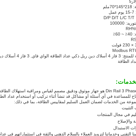
7ملم
ل
D
: 100000
60٪
لخدمات:
عداد الطاقة Din Rail 3 Phase هو جهاز موثوق ودقيق مصمم لقياس ومراقبة است
متاح للمساعدة في أي أسئلة أو مشاكل قد تنشأ أثناء تركيب أو استخدام عداد الطا
وعة من الخدمات لضمان العمل السليم لمقاييس الطاقة، بما في ذلك:
التثبيت
ليم في مجال المنتجات
 والإصلاح
ت الاستبدال
ا التقني وخدماتنا لتزويد العملاء بالسلام الذهني والثقة في استثماراتهم في عدا