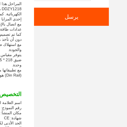
المراحل.هذا ا
الكهربائية. كما أنه مجهز ببروتوكول TU
يرسل
مع اتصال بالإ
عدادات طاقة 
دون أن تأخذ م
والجودة.
وحدة.
(Din Rail) هو خيار ممتاز لأيّ شخص يبحث عن حلّ لمتابعة الطاقة بكفاءة وموثوقية.
التخصيص:
اسم العلامة ال
رقم النموذج: DDZY1218
مكان المنشأ: 
شهادة: CE
الحد الأدنى لك