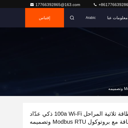
17766392865@163.com
+86177663928
معلومات عنا
إقتباس
Arabic
إمدادات الطاقة ثلاثية المراحل 100a Wi-Fi ذكي عدّاد
 مع بروتوكول Modbus RTU وتصميمه