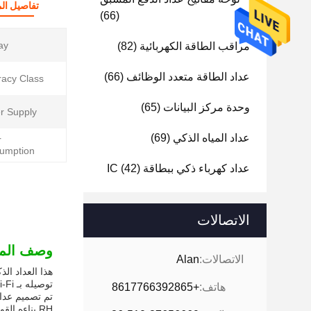
تفاصيل الم
(66)
ay:
مراقب الطاقة الكهربائية
(82)
عداد الطاقة متعدد الوظائف
(66)
acy Class:
وحدة مركز البيانات
(65)
 Supply:
عداد المياه الذكي
(69)
r
umption:
عداد كهرباء ذكي ببطاقة IC
(42)
الاتصالات
وصف المن
الاتصالات:
Alan
توصيله بـ Wi-Fi مراقبة الطاقة عن بعد والتحكم فيها، مما يمنح المستخدمين سيطرة أكبر على استهلاك الطاقة وتكاليفها.
هاتف:
+8617766392865
RH.بناءه القوي يضمن أداء موثوق به واستخدام طويل الأمد، حتى في البيئات الصعبة.