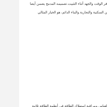
ذا عداد الطاقة يجعل من السهل تثبيته وتثبيته على قاطرة DIN ، مما يوفر الوقت والجهد أثناء التثبيت.تصميمه المدمج يضمن أيضا
قة في الأماكن السكنية والتجارية.والبناء الدائم، هو الخيار المثالي
دة من الصين ، مصمم لقياس ومراقبة استهلاك الطاقة في أنظمة الطاقة ثلاثية