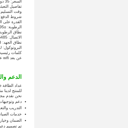
السعر: 35 دولار5
تفاصيل التعبئة: 218*145*0
وقت التسليم: 7-15 يوم عم
شروط الدفع: /P D/T L/C T/T
القدرة على التوريد
الرطوبة: ≤95%RH
نطاق الرطوبة: 40٪ ~ 
الاتصال: RS485
نطاق الجهد: 3 × 230 فولت
البروتوكول: Modbus RTU
عن بعد wifi عداد الطاقة
الدعم وا
للمنتج لدينا 
نحن نقدم مجم
دعم وتوجيهات 
التدريب والتع
خدمات الصيانة
الضمان وخيارا
تم تصميم دعمن