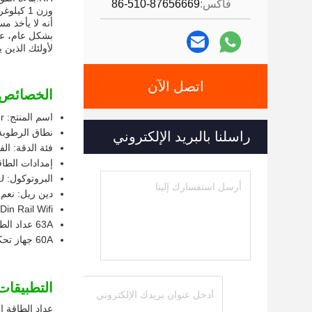
فاكس:
86-510-87656669
أنه لا يأخذ م
لأولئك الذين 
اتصل الآن
الخصائص:
اسم المنتج: Din Rail 3 Phase Energy Meter
نطاق الرطوبة: 40٪ ~ 
راسلنا بالبريد الإلكتروني
فئة الدقة: الفئة 1.0 / الفئ
إمدادات الطاقة: 3 م
البروتوكول: Modbus RTU
دين ريل: نعم
2p Din Rail Wifi عداد الطاق
63A عداد الطاقة الذكي اللاسلكي
60A جهاز تحكم عن بعد لقياس طاقة الـ Wifi
التطبيقات