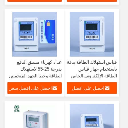
سعر
قياس استهلاك الطاقة بدقة
عداد كهرباء مسبق الدفع
باستخدام جهاز قياس
بدرجة 25-55 لاستهلاك
الطاقة الإلكتروني الخاص
الطاقة وخط الجهد المنخفض
بنا وفقًا لمعيار
احصل على افضل
احصل على افضل سعر
GB/T17215.321-2008
سعر