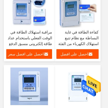
كفاءة الطاقة في غاية
مراقبة استهلاك الطاقة في
البساطة مع نظام تتبع
الوقت الفعلي باستخدام عداد
استهلاك الكهرباء من الفئة
طاقة إلكتروني مسبق الدفع
1.0 والمعيار
مع تخزين بيانات 1000 كيلو
احصل على افضل
احصل على افضل سعر
GB/T17215.321-2008
واط ساعي
سعر