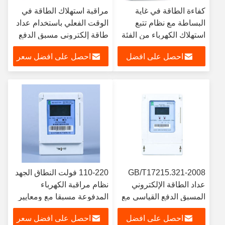
كفاءة الطاقة في غاية
مراقبة استهلاك الطاقة في
البساطة مع نظام تتبع
الوقت الفعلي باستخدام عداد
استهلاك الكهرباء من الفئة
طاقة إلكتروني مسبق الدفع
1.0 والمعيار
مع تخزين بيانات 1000 كيلو
احصل على افضل
احصل على افضل سعر
GB/T17215.321-2008
واط ساعي
سعر
GB/T17215.321-2008
110-220 فولت النطاق الجهد
عداد الطاقة الإلكتروني
نظام مراقبة الكهرباء
المسبق الدفع القياسي مع
المدفوعة مسبقا مع ومعايير
≤ 95% من رطوبة التخزين
GB/T17215.321-2008
احصل على افضل
احصل على افضل سعر
والعمل