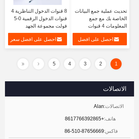
تحديث عملية جمع البيانات
8 قنوات الدخول التناظرية 4
الخاصة بك مع جمع
قنوات الدخول الرقمية 0-5
المعلومات 4 قنوات
فولت مجموعة الجهد
الدخول الرقمية و 70٪
الخارجي وحدة تركيز البيانات
احصل على افضل
احصل على افضل سعر
130٪ Un نطاق الجهد
لنقل البيانات السريع
سعر
5
4
3
2
1
الاتصالات
الاتصالات:
Alan
هاتف:
+8617766392865
فاكس:
86-510-87656669