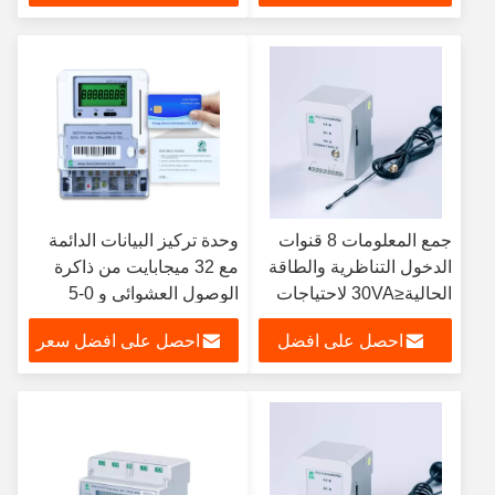
سعر
جمع المعلومات 8 قنوات
وحدة تركيز البيانات الدائمة
الدخول التناظرية والطاقة
مع 32 ميجابايت من ذاكرة
الحالية≤30VA لاحتياجات
الوصول العشوائي و 0-5
تحليل البيانات
فولت نطاق الجهد الخارجي
احصل على افضل
احصل على افضل سعر
سعر