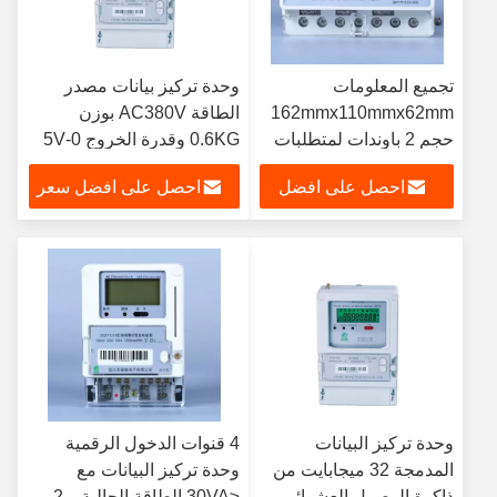
تجميع المعلومات
وحدة تركيز بيانات مصدر
162mmx110mmx62mm
الطاقة AC380V بوزن
حجم 2 باوندات لمتطلبات
0.6KG وقدرة الخروج 0-5V
العملاء
احصل على افضل
احصل على افضل سعر
سعر
وحدة تركيز البيانات
4 قنوات الدخول الرقمية
المدمجة 32 ميجابايت من
وحدة تركيز البيانات مع
ذاكرة الوصول العشوائي
≤30VA الطاقة الحالية و 2