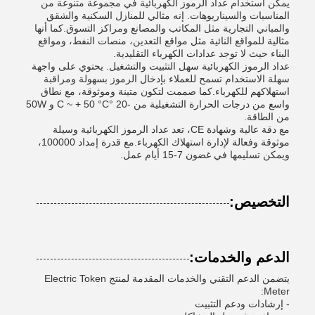
يمكن استخدام عداد الرموز الكهربائية في مجموعة متنوعة من
المناسبات والسيناريوهات. إنه مثالي للمنازل السكنية والشقق
والمباني التجارية مثل المكاتب والمصانع ومراكز التسوق.كما أنها
مثالية للمواقع النائية مثل مواقع التعدين، منصات النفط، ومواقع
البناء حيث لا توجد عدادات الكهرباء التقليدية.
عداد الرموز الكهربائية سهل التثبيت والتشغيل. يحتوي على واجهة
سهلة الاستخدام تسمح للعملاء بإدخال الرموز بسهولة ومراقبة
استهلاكهم للكهرباء.كما صممت لتكون متينة وموثوقة، مع نطاق
واسع من درجات الحرارة التشغيلية من -20 °C ~ + 50 °C و 50W
من الطاقة.
مع دقة عالية وشهادة CE، تعد عداد الرموز الكهربائية وسيلة
موثوقة وفعالة لإدارة استهلاك الكهرباء.مع قدرة إمداد 100000،
ويمكن تسليمها في غضون 7-15 أيام عمل.
التخصيص:
الدعم والخدمات:
يتضمن الدعم التقني والخدمات المقدمة لمنتج Electric Token
Meter:
- إرشادات ودعم التثبيت