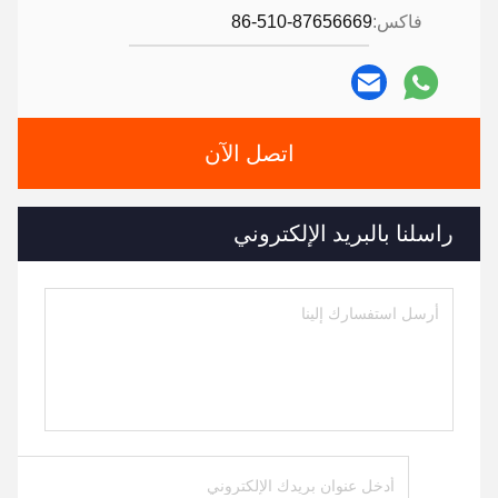
فاكس:
86-510-87656669
اتصل الآن
راسلنا بالبريد الإلكتروني