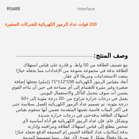
RS485
Interface:
220 فولت عداد الرموز الكهربائية للشركات الصغيرة
وصف المنتج:
مع تصنيف الطاقة من 50 واط، و قادرة على قياس استهلاك
الطاقة بدقة في مجموعة متنوعة من الإعدادات.مما يجعله خيارًا
متعدد الاستخدامات ومريحًا لأي عقار.
أبعاد مقياس الرموز الكهربائية 198*112*71 ((ملم) تجعلها إضافة
صغيرة وغير مثيرة للاهتمام إلى أي مساحة.في حين أن بناءه القوي
يضمن أنه سوف يتحمل التآكل والاستعمال اليومي.
يعمل في درجات حرارة تتراوح من -20 درجة مئوية إلى +50
درجة مئوية، تم تصميم عداد الرموز الكهربائية للعمل بسلاسة حتى
في أكثر البيئات قاسية.تقنيتها المتقدمة تضمن أنها ستقوم بقياس
استهلاك الطاقة بدقةحتى في درجات حرارة شديدة
وبشكل عام، فإن عداد الرموز الكهربائية هو أداة أساسية لأي
شخص يتطلع إلى قياس استهلاك الطاقة ومراقبته وإدارته
بدقة.إمكانيات عداد الطاقة الجيس إم المسبقة الدفع تجعله خيارًا
مريحًا وفعالًا بشكل لا يصدق لأي عقار، بينما تصميمها المدمج