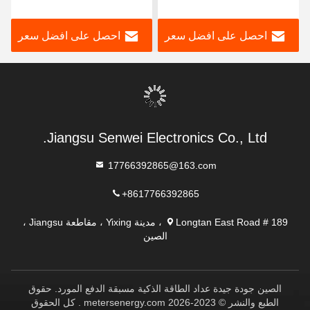
باللون الأبيض RS485 CE
ومقياس الطاقة 0.004Ib
احصل على افضل سعر
احصل على افضل سعر
Jiangsu Senwei Electronics Co., Ltd.
17766392865@163.com
+8617766392865
Longtan East Road # 189 ، مدينة Yixing ، مقاطعة Jiangsu ،
الصين
الصين جودة جيدة عداد الطاقة الذكية مسبقة الدفع المورد. حقوق
الطبع والنشر © 2023-2026 metersenergy.com . كل الحقوق