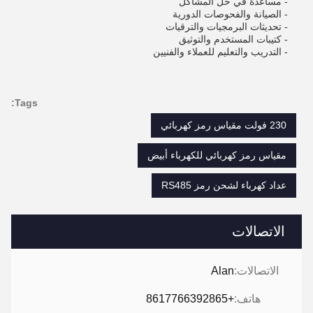
- مساعدة في حل المشاكل
- الصيانة والفحوصات الدورية
- تحديثات البرمجيات والترقيات
- كتيبات المستخدم والتوثيق
- التدريب والتعليم للعملاء والفنيين
Tags:
230 فولت مقياس رمز كهربائي
مقياس رمز كهربائي للكهرباء أبيض
عداد كهرباء لشحن رمز RS485
الاتصالات
الاتصالات:
Alan
هاتف:
+8617766392865