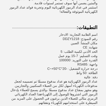
والمتين يضمن أنها سوف تستمر لسنوات قادمة.
استثمر في عداد الرموز الكهربائية اليوم وتجربة فوائد عداد الرموز
الكهربائية الموثوقة والفعالة!
التطبيقات:
اسم العلامة التجارية: الادخار
رقم النموذج: DDZY1218
مكان المنشأ: الصين
شهادة: CE
الحد الأدنى لكمية الطلب: 5
وقت التسليم: 7-15 يوم عمل
القدرة على التوريد: 100000
واجهة: RS485
درجة حرارة التشغيل: -20°C~+50°C
الطاقة: 50 واط
دقة: عالية
عداد الرموز الكهربائية هو عداد مدفوع مسبقًا تم تصميمه لجعل
مدفوعات الكهرباء أسهل لكل من العملاء السكنيين والتجاريين.
وهو مجهز بمفتاح عداد مدفوع مسبقًا ،والذي يسمح للعملاء بإدخال
الرموز التي اشتروها للوصول إلى الكهرباءهذا العداد الكهربائي
الرمزي مثالي للعملاء الذين يرغبون في الحصول على المزيد من
السيطرة على استخدامهم للكهرباء ونفقاتهم.