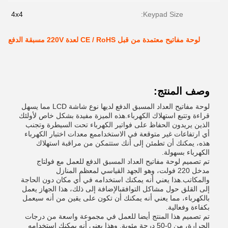
4x4
Keypad Size:
لوحة مفاتيح معتمدة من قبل CE / RoHS لعدة 220V مسبقة الدفع
وصف المنتج:
لوحة مفاتيح العداد المسبق الدفع لديها نوع شاشة LCD مما يسهل
قراءة وتتبع استهلاك الكهرباء.هذه الميزة مفيدة بشكل خاص لأولئك
الذين يريدون الحفاظ على فواتير الكهرباء تحت السيطرة وتجنب
أي ارتفاعات غير متوقعة في الاستخداممع معدات اختبار الكهرباء
هذه، يمكنك أن تطمئن إلى أنك ستتمكن من مراقبة استهلاك
الكهرباء بسهولة.
تم تصميم لوحة مفاتيح العداد المسبق الدفع للعمل مع فولتاج
مدخل 220 فولت، وهو الجهد القياسي لمعظم المنازل
والمكاتب.هذا يعني أنه يمكنك استخدامه في أي مكان دون الحاجة
إلى القلق حول مشاكل التوافقبالإضافة إلى ذلك، هذا الجهاز يعمل
بالكهرباء، مما يعني أنه يمكنك أن تكون على يقين من أنه سيعمل
بكفاءة وفعالية.
تم تصميم هذا المنتج أيضا للعمل في مجموعة واسعة من درجات
الحرارة، من 0-50 درجة مئوية. وهذا يعني أنه يمكنك استخدامه