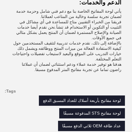
الدعم والخدمات:
يأتي لوحة المفاتيح الخاصة بنا مع دعم فني شامل وحزمة خدمة
لضمان تجربة سلسة وخالية من المتاعب لعملائنا.
فريقنا من الخبراء التقنيين متاح للمساعدة في أي مشاكل في
التثبيت أو التكوين أو الاستخدام قد تنشأ.نحن نقدم أيضا خدمات
الصيانة والإصلاح المستمرة لضمان أن المنتج يعمل بشكل مثالي
في جميع الأوقات.
بالإضافة إلى ذلك، نقدم خدمات تدريبية لتثقيف المستخدمين حول
كيفية الاستفادة الفعالة من ميزات المنتج ووظائفه.ويشمل ذلك
خيارات التدريب على الموقع والبعيد لاستيعاب تفضيلات واحتياجات
التعلم المختلفة.
هدفنا هو توفير خدمة عملاء ودعم استثنائي لضمان أن عملائنا
راضون تماما عن تجربة مفاتيح المتر المدفوع مسبقا.
Tags:
لوحة مفاتيح بأربعة أسلاك للعداد المسبق الدفع
لوحة مفاتيح STS المدفوعة مسبقًا
عداد طاقة OEM ثلاثي الدفع مسبقًا