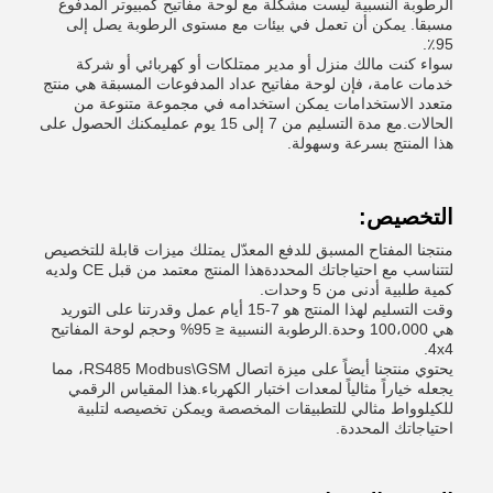
الرطوبة النسبية ليست مشكلة مع لوحة مفاتيح كمبيوتر المدفوع
مسبقا. يمكن أن تعمل في بيئات مع مستوى الرطوبة يصل إلى
95٪.
سواء كنت مالك منزل أو مدير ممتلكات أو كهربائي أو شركة
خدمات عامة، فإن لوحة مفاتيح عداد المدفوعات المسبقة هي منتج
متعدد الاستخدامات يمكن استخدامه في مجموعة متنوعة من
الحالات.مع مدة التسليم من 7 إلى 15 يوم عمليمكنك الحصول على
هذا المنتج بسرعة وسهولة.
التخصيص:
منتجنا المفتاح المسبق للدفع المعدّل يمتلك ميزات قابلة للتخصيص
لتتناسب مع احتياجاتك المحددةهذا المنتج معتمد من قبل CE ولديه
كمية طلبية أدنى من 5 وحدات.
وقت التسليم لهذا المنتج هو 7-15 أيام عمل وقدرتنا على التوريد
هي 100،000 وحدة.الرطوبة النسبية ≤ 95% وحجم لوحة المفاتيح
4x4.
يحتوي منتجنا أيضاً على ميزة اتصال RS485 Modbus\GSM، مما
يجعله خياراً مثالياً لمعدات اختبار الكهرباء.هذا المقياس الرقمي
للكيلوواط مثالي للتطبيقات المخصصة ويمكن تخصيصه لتلبية
احتياجاتك المحددة.