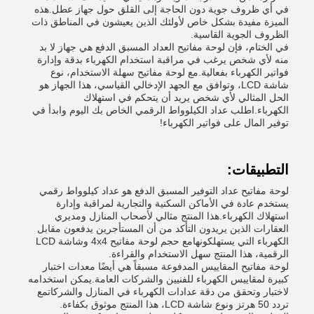
في أي ظروف جوية دون الحاجة إلى القلق حول جهاز عطل.هذه
الميزة مفيدة بشكل خاص لأولئك الذين يعيشون في المناطق ذات
الظروف الجوية القاسية.
في الختام، فإن لوحة مفاتيح العداد المسبق الدفع هي جهاز لا بد
منه لأي شخص يرغب في مراقبة استخدام الكهرباء بدقة وإدارة
فواتير الكهرباء بفعالية.مع لوحة مفاتيح سهلة الاستخدام، نوع
شاشة LCD، وتوافق مع الجهد الإدخالي القياسي، هذا الجهاز هو
الحل المثالي لأي شخص يريد أن يتحكم في استهلاك
الكهرباء.اطلب عداد الكيلوواط الرقمي الخاص بك اليوم وابدأ في
توفير المال على فواتير الكهرباء!
التطبيقات:
لوحة مفاتيح عداد التوفير المسبق الدفع هو عداد كيلوواط رقمي
يستخدم عادة في الأماكن السكنية والتجارية لمراقبة وإدارة
استهلاك الكهرباء.هذا المنتج مثالي لأصحاب المنازل ومديري
العقارات الذين يريدون التأكد من أن المستأجرين يدفعون مقابل
الكهرباء التي يستهلكونهامع حجم لوحة مفاتيح 4x4 وشاشة LCD
الرقمية، هذا المنتج سهل الاستخدام والقراءة.
لوحة مفاتيح المقاييس المدفوعة مسبقاً هي أيضًا معدات اختبار
كبيرة لمقاييس الكهرباء للفنيين والشركات العامة.يمكن استخدامه
لاختبار وتحقق من دقة عدادات الكهرباء في المنازل والشركاتمع
تردد 50 هرتز ونوع شاشة LCD، هذا المنتج موثوق بكفاءة.