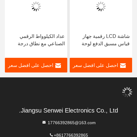
شاشة LCD رقمية جهاز
عداد الكيلوواط الرقمي
قياس مسبق الدفع لوحة
الصناعي مع نطاق درجة
مفاتيح مع 4x4 حجم لوحة
الحرارة -20-70 درجة مئوية
مفاتيح ومصدر الطاقة
احصل على افضل سعر
احصل على افضل سعر
الكهربائية
Jiangsu Senwei Electronics Co., Ltd.
17766392865@163.com
+8617766392865